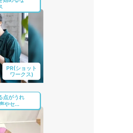
ス
PR(ショット
ワークス)
る点がうれ
やセ...