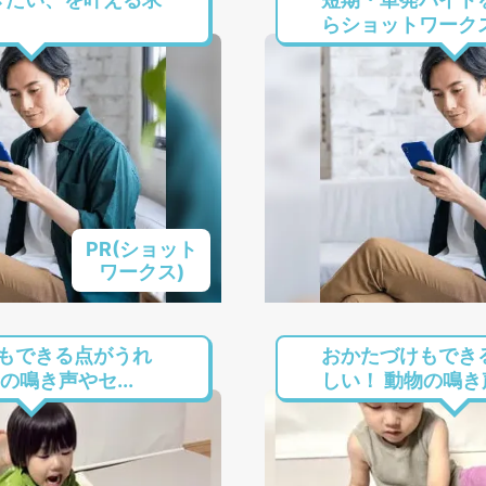
らショットワーク
PR(ショット
ワークス)
もできる点がうれ
おかたづけもでき
の鳴き声やセ...
しい！ 動物の鳴き声