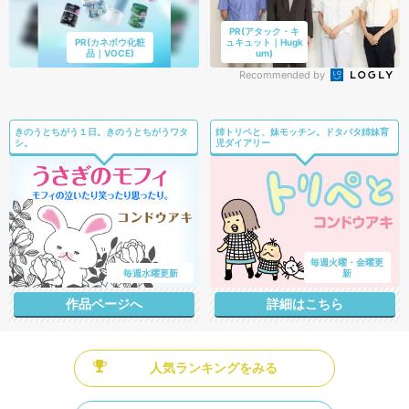
PR(アタック・キ
PR(カネボウ化粧
ュキュット｜Hugk
品｜VOCE)
um)
Recommended by
きのうとちがう１日。きのうとちがうワタ
姉トリペと、妹モッチン。ドタバタ姉妹育
シ。
児ダイアリー
毎週火曜・金曜更
毎週水曜更新
新
作品ページへ
詳細はこちら
人気ランキングをみる