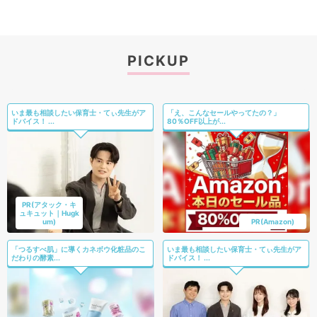
PICKUP
いま最も相談したい保育士・てぃ先生がア
「え、こんなセールやってたの？」
ドバイス！ ...
80％OFF以上が...
PR(アタック・キ
ュキュット｜Hugk
um)
PR(Amazon)
「つるすべ肌」に導くカネボウ化粧品のこ
いま最も相談したい保育士・てぃ先生がア
だわりの酵素...
ドバイス！ ...