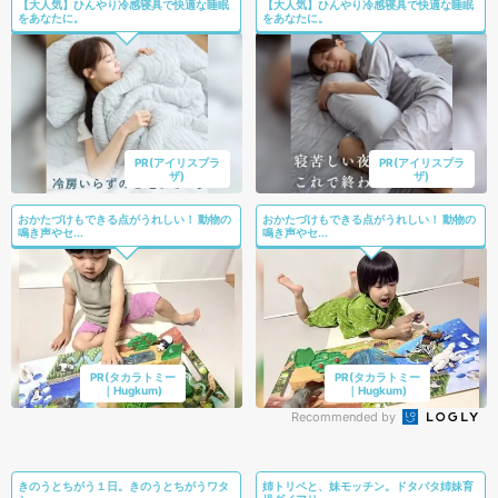
【大人気】ひんやり冷感寝具で快適な睡眠
【大人気】ひんやり冷感寝具で快適な睡眠
をあなたに。
をあなたに。
PR(アイリスプラ
PR(アイリスプラ
ザ)
ザ)
おかたづけもできる点がうれしい！ 動物の
おかたづけもできる点がうれしい！ 動物の
鳴き声やセ...
鳴き声やセ...
PR(タカラトミー
PR(タカラトミー
｜Hugkum)
｜Hugkum)
Recommended by
きのうとちがう１日。きのうとちがうワタ
姉トリペと、妹モッチン。ドタバタ姉妹育