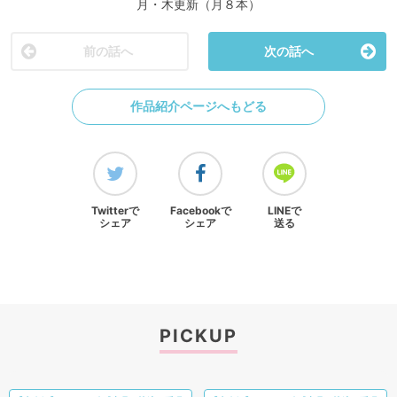
月・木更新（月８本）
前の話へ
次の話へ
作品紹介ページへもどる
Twitterで
Facebookで
LINEで
シェア
シェア
送る
PICKUP