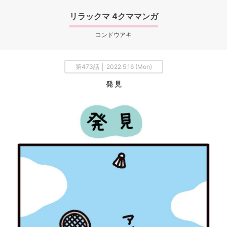
リラックマ 4クママンガ
コンドウアキ
第473話 │ 2022.5.16 (Mon)
発 見