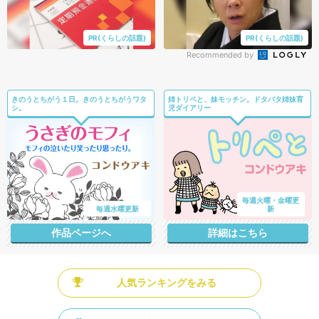
PR(くらしの話題)
PR(くらしの話題)
Recommended by
きのうとちがう１日。きのうとちがうワタ
姉トリペと、妹モッチン。ドタバタ姉妹育
シ。
児ダイアリー
毎週火曜・金曜更
毎週水曜更新
新
作品ページへ
詳細はこちら
人気ランキングをみる