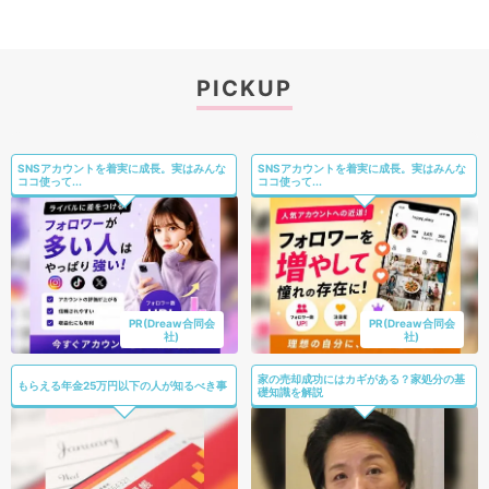
PICKUP
SNSアカウントを着実に成長。実はみんな
SNSアカウントを着実に成長。実はみんな
ココ使って...
ココ使って...
PR(Dreaw合同会
PR(Dreaw合同会
社)
社)
家の売却成功にはカギがある？家処分の基
もらえる年金25万円以下の人が知るべき事
礎知識を解説