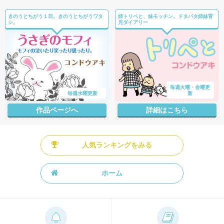
きのうとちがう１日。きのうとちがうワタ
姉トリペと、妹モッチン。ドタバタ姉妹育
シ。
児ダイアリー
毎週火曜・金曜更
毎週水曜更新
新
作品ページへ
詳細はこちら
人気ランキングをみる
ホーム