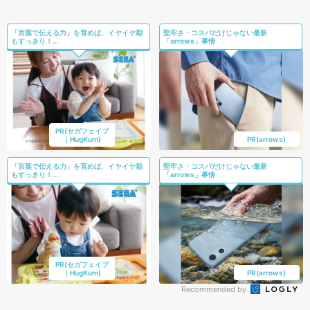
「言葉で伝える力」を育めば、イヤイヤ期
堅牢さ・コスパだけじゃない最新
もすっきり！...
「arrows」事情
PR(セガフェイブ
｜HugKum)
PR(arrows)
「言葉で伝える力」を育めば、イヤイヤ期
堅牢さ・コスパだけじゃない最新
もすっきり！...
「arrows」事情
PR(セガフェイブ
｜HugKum)
PR(arrows)
Recommended by