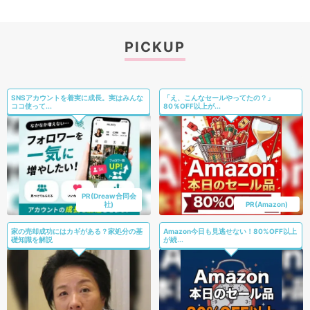
PICKUP
SNSアカウントを着実に成長。実はみんな
「え、こんなセールやってたの？」
ココ使って...
80％OFF以上が...
PR(Dreaw合同会
社)
PR(Amazon)
家の売却成功にはカギがある？家処分の基
Amazon今日も見逃せない！80%OFF以上
礎知識を解説
が続...