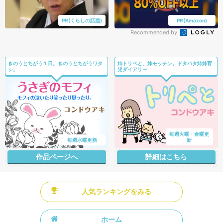
PR(くらしの話題)
PR(Amazon)
Recommended by
きのうとちがう１日。きのうとちがうワタ
姉トリペと、妹モッチン。ドタバタ姉妹育
シ。
児ダイアリー
毎週火曜・金曜更
毎週水曜更新
新
作品ページへ
詳細はこちら
人気ランキングをみる
ホーム