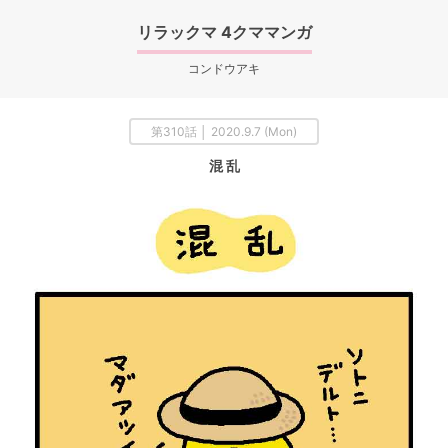
リラックマ 4クママンガ
コンドウアキ
第310話 │ 2020.9.7 (Mon)
混 乱