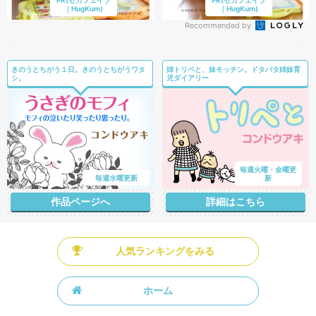
｜HugKum)
｜HugKum)
Recommended by
きのうとちがう１日。きのうとちがうワタ
姉トリペと、妹モッチン。ドタバタ姉妹育
シ。
児ダイアリー
毎週火曜・金曜更
毎週水曜更新
新
作品ページへ
詳細はこちら
人気ランキングをみる
ホーム