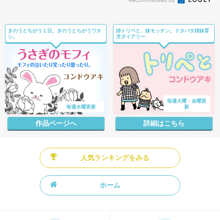
Recommended by
きのうとちがう１日。きのうとちがうワタ
姉トリペと、妹モッチン。ドタバタ姉妹育
シ。
児ダイアリー
毎週火曜・金曜更
毎週水曜更新
新
作品ページへ
詳細はこちら
人気ランキングをみる
ホーム