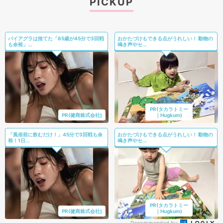
PICKUP
バイアグラは捨てた「65歳が45分で3回戦
おかたづけもできる点がうれしい！ 動物の
も余裕」...
鳴き声やセ...
PR(タカラトミー
PR(健商株式会社)
｜Hugkum)
「風俗前に飲むだけ！」45分で3回戦も余
おかたづけもできる点がうれしい！ 動物の
裕！1日...
鳴き声やセ...
PR(タカラトミー
PR(健商株式会社)
｜Hugkum)