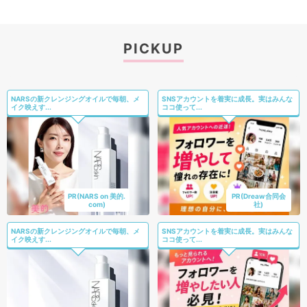
PICKUP
NARSの新クレンジングオイルで毎朝、メ
SNSアカウントを着実に成長。実はみんな
イク映えす...
ココ使って...
PR(NARS on 美的.
PR(Dreaw合同会
com)
社)
NARSの新クレンジングオイルで毎朝、メ
SNSアカウントを着実に成長。実はみんな
イク映えす...
ココ使って...