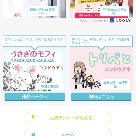
PR(NARS on 美的.
PR(Dreaw合同会
com)
社)
Recommended by
きのうとちがう１日。きのうとちがうワタ
姉トリペと、妹モッチン。ドタバタ姉妹育
シ。
児ダイアリー
毎週火曜・金曜更
毎週水曜更新
新
作品ページへ
詳細はこちら
人気ランキングをみる
ホーム