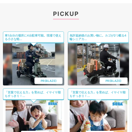
PICKUP
車1台分の場所に4台駐車可能。現場で使え
免許返納後のお買い物に。カゴが2つ載る4
る小さな軽...
輪シニアカ...
PR(BLAZE)
PR(BLAZE)
「言葉で伝える力」を育めば、イヤイヤ期
「言葉で伝える力」を育めば、イヤイヤ期
もすっきり！...
もすっきり！...