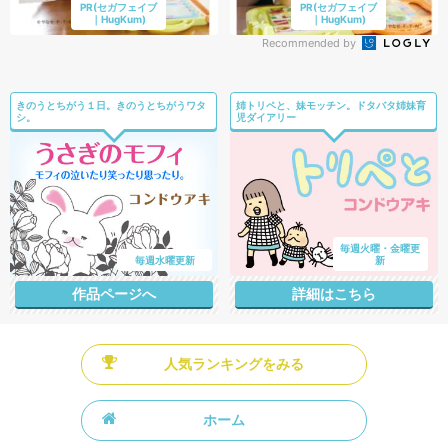
PR(セガフェイブ
PR(セガフェイブ
｜HugKum)
｜HugKum)
Recommended by
きのうとちがう１日。きのうとちがうワタ
姉トリペと、妹モッチン。ドタバタ姉妹育
シ。
児ダイアリー
毎週火曜・金曜更
毎週水曜更新
新
作品ページへ
詳細はこちら
人気ランキングをみる
ホーム