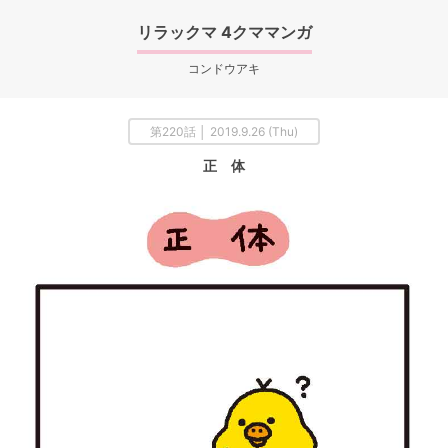
リラックマ 4クママンガ
コンドウアキ
第220話 │ 2019.9.26 (Thu)
正 体