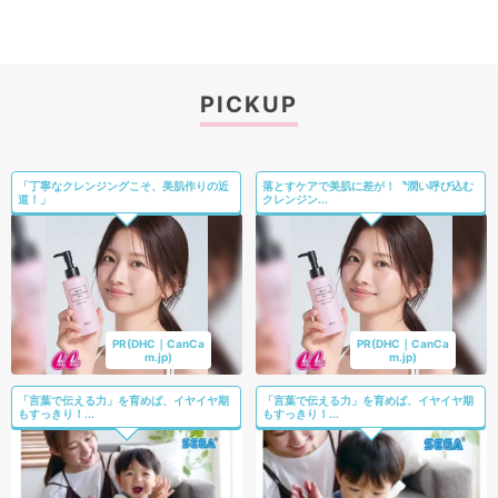
PICKUP
「丁寧なクレンジングこそ、美肌作りの近
落とすケアで美肌に差が！〝潤い呼び込む
道！」
クレンジン...
PR(DHC｜CanCa
PR(DHC｜CanCa
m.jp)
m.jp)
「言葉で伝える力」を育めば、イヤイヤ期
「言葉で伝える力」を育めば、イヤイヤ期
もすっきり！...
もすっきり！...