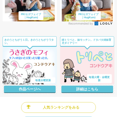
PR(セガフェイブ
PR(セガフェイブ
｜HugKum)
｜HugKum)
Recommended by
きのうとちがう１日。きのうとちがうワタ
姉トリペと、妹モッチン。ドタバタ姉妹育
シ。
児ダイアリー
毎週火曜・金曜更
毎週水曜更新
新
作品ページへ
詳細はこちら
人気ランキングをみる