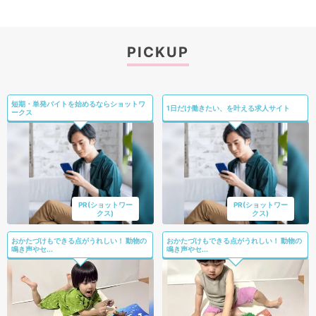
PICKUP
短期・単発バイトを始めるならショットワ
1日だけ働きたい、を叶える求人サイト
ークス
PR(ショットワー
PR(ショットワー
クス)
クス)
おかたづけもできる点がうれしい！ 動物の
おかたづけもできる点がうれしい！ 動物の
鳴き声やセ...
鳴き声やセ...