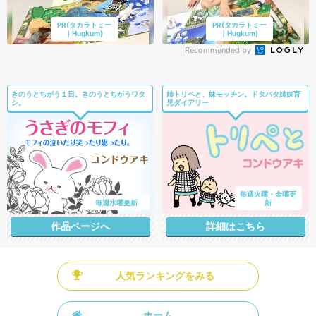
PR(タカラトミー
PR(タカラトミー
｜Hugkum)
｜Hugkum)
Recommended by
きのうとちがう１日。きのうとちがうワタ
姉トリペと、妹モッチン。ドタバタ姉妹育
シ。
児ダイアリー
毎週火曜・金曜更
毎週水曜更新
新
作品ページへ
詳細はこちら
人気ランキングをみる
ホーム