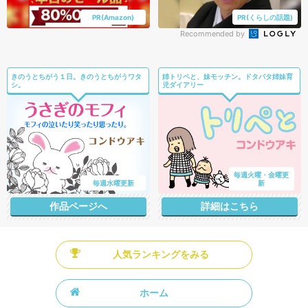
PR(Amazon)
PR(くらしの話題)
Recommended by
きのうとちがう１日。きのうとちがうワタ
姉トリペと、妹モッチン。ドタバタ姉妹育
シ。
児ダイアリー
毎週火曜・金曜更
毎週水曜更新
新
作品ページへ
詳細はこちら
人気ランキングをみる
ホーム