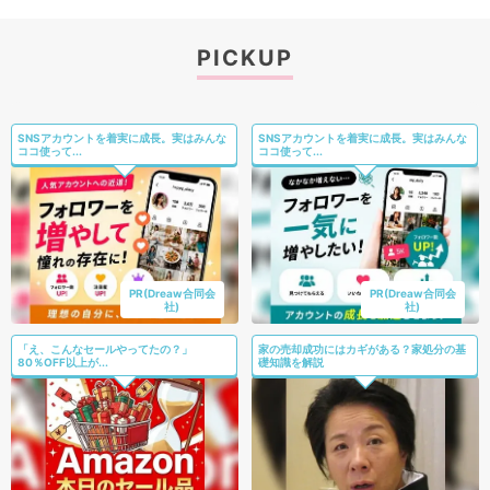
PICKUP
SNSアカウントを着実に成長。実はみんな
SNSアカウントを着実に成長。実はみんな
ココ使って...
ココ使って...
PR(Dreaw合同会
PR(Dreaw合同会
社)
社)
「え、こんなセールやってたの？」
家の売却成功にはカギがある？家処分の基
80％OFF以上が...
礎知識を解説