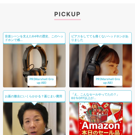
PICKUP
音楽シーンを支えた64年の歴史、このヘッ
ピアスをしてても痛くないヘッドホンがあ
ドホンで感...
りました
PR(Marshall Gro
PR(Marshall Gro
up AB)
up AB)
「え、こんなセールやってたの？」
お墓の撤去にいくらかかる？墓じまい費用
80％OFF以上が...