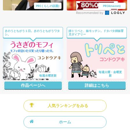
PR(くらしの話題)
PR(Amazon)
Recommended by
きのうとちがう１日。きのうとちがうワタ
姉トリペと、妹モッチン。ドタバタ姉妹育
シ。
児ダイアリー
毎週火曜・金曜更
毎週水曜更新
新
作品ページへ
詳細はこちら
人気ランキングをみる
ホーム