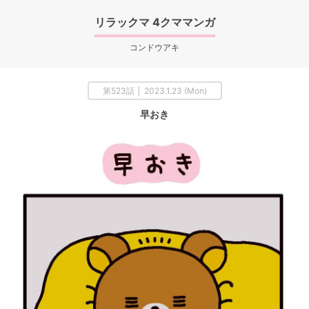
リラックマ 4クママンガ
コンドウアキ
第523話 │ 2023.1.23 (Mon)
早おき