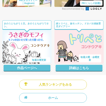
PR(タカラトミー
｜Hugkum)
PR(くらしの話題)
Recommended by
きのうとちがう１日。きのうとちがうワタ
姉トリペと、妹モッチン。ドタバタ姉妹育
シ。
児ダイアリー
毎週火曜・金曜更
毎週水曜更新
新
作品ページへ
詳細はこちら
人気ランキングをみる
ホーム