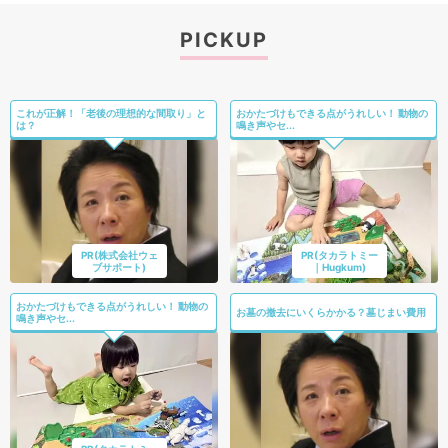
PICKUP
これが正解！「老後の理想的な間取り」と
おかたづけもできる点がうれしい！ 動物の
は？
鳴き声やセ...
PR(株式会社ウェ
PR(タカラトミー
ブサポート)
｜Hugkum)
おかたづけもできる点がうれしい！ 動物の
お墓の撤去にいくらかかる？墓じまい費用
鳴き声やセ...