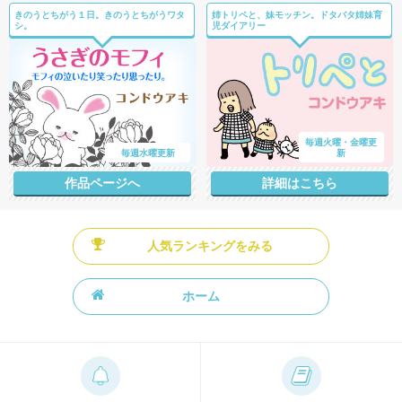
きのうとちがう１日。きのうとちがうワタ
姉トリペと、妹モッチン。ドタバタ姉妹育
シ。
児ダイアリー
毎週火曜・金曜更
毎週水曜更新
新
作品ページへ
詳細はこちら
人気ランキングをみる
ホーム