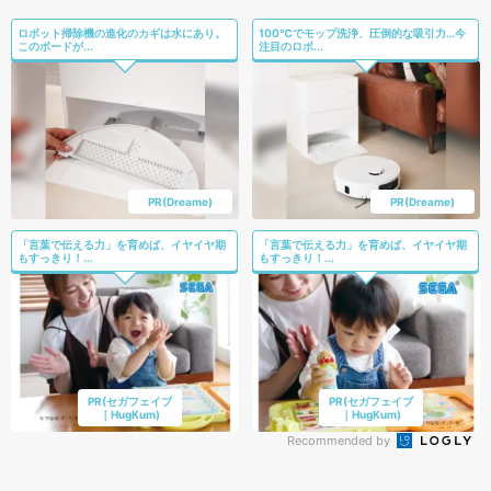
ロボット掃除機の進化のカギは水にあり。
100℃でモップ洗浄、圧倒的な吸引力…今
このボードが...
注目のロボ...
PR(Dreame)
PR(Dreame)
「言葉で伝える力」を育めば、イヤイヤ期
「言葉で伝える力」を育めば、イヤイヤ期
もすっきり！...
もすっきり！...
PR(セガフェイブ
PR(セガフェイブ
｜HugKum)
｜HugKum)
Recommended by