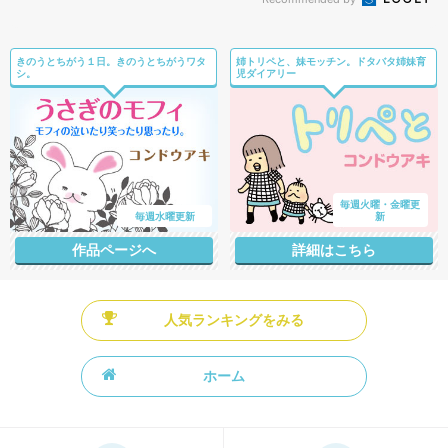
きのうとちがう１日。きのうとちがうワタ
姉トリペと、妹モッチン。ドタバタ姉妹育
シ。
児ダイアリー
毎週火曜・金曜更
毎週水曜更新
新
作品ページへ
詳細はこちら
人気ランキングをみる
ホーム