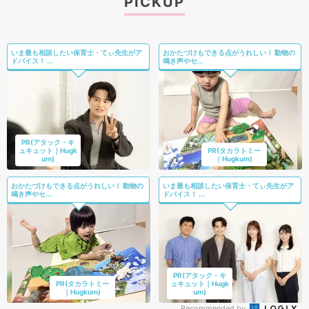
PICKUP
いま最も相談したい保育士・てぃ先生がア
おかたづけもできる点がうれしい！ 動物の
ドバイス！ ...
鳴き声やセ...
PR(アタック・キ
ュキュット｜Hugk
PR(タカラトミー
um)
｜Hugkum)
おかたづけもできる点がうれしい！ 動物の
いま最も相談したい保育士・てぃ先生がア
鳴き声やセ...
ドバイス！ ...
PR(アタック・キ
PR(タカラトミー
ュキュット｜Hugk
｜Hugkum)
um)
Recommended by