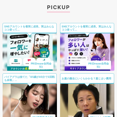
PICKUP
SNSアカウントを着実に成長。実はみんな
SNSアカウントを着実に成長。実はみんな
ココ使って...
ココ使って...
PR(Dreaw合同会
PR(Dreaw合同会
社)
社)
バイアグラは捨てた「65歳が45分で3回戦
お墓の撤去にいくらかかる？墓じまい費用
も余裕」...