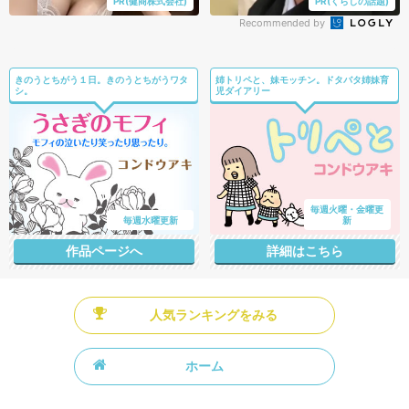
PR(健商株式会社)
PR(くらしの話題)
Recommended by
きのうとちがう１日。きのうとちがうワタ
姉トリペと、妹モッチン。ドタバタ姉妹育
シ。
児ダイアリー
毎週火曜・金曜更
毎週水曜更新
新
作品ページへ
詳細はこちら
人気ランキングをみる
ホーム