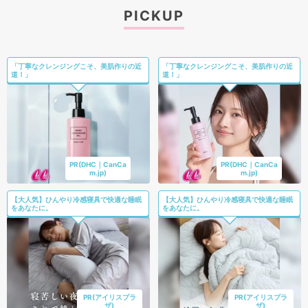
PICKUP
「丁寧なクレンジングこそ、美肌作りの近
「丁寧なクレンジングこそ、美肌作りの近
道！」
道！」
PR(DHC｜CanCa
PR(DHC｜CanCa
m.jp)
m.jp)
【大人気】ひんやり冷感寝具で快適な睡眠
【大人気】ひんやり冷感寝具で快適な睡眠
をあなたに。
をあなたに。
PR(アイリスプラ
PR(アイリスプラ
ザ)
ザ)