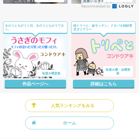
Recommended by
きのうとちがう１日。きのうとちがうワタ
姉トリペと、妹モッチン。ドタバタ姉妹育
シ。
児ダイアリー
毎週火曜・金曜更
毎週水曜更新
新
作品ページへ
詳細はこちら
人気ランキングをみる
ホーム