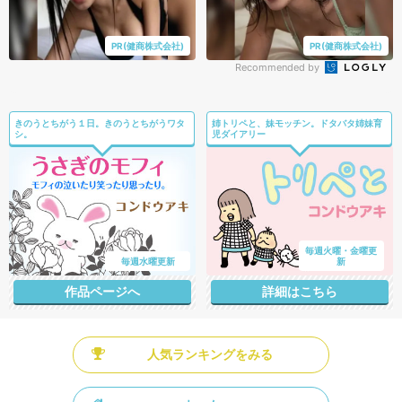
PR(健商株式会社)
PR(健商株式会社)
Recommended by
きのうとちがう１日。きのうとちがうワタ
姉トリペと、妹モッチン。ドタバタ姉妹育
シ。
児ダイアリー
毎週火曜・金曜更
毎週水曜更新
新
作品ページへ
詳細はこちら
人気ランキングをみる