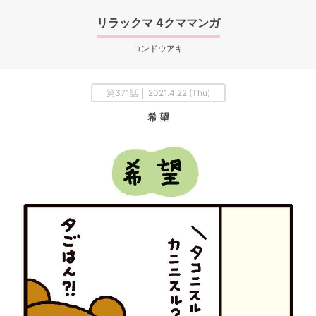
リラックマ 4クママンガ
コンドウアキ
第371話 │ 2021.4.22 (Thu)
希 望