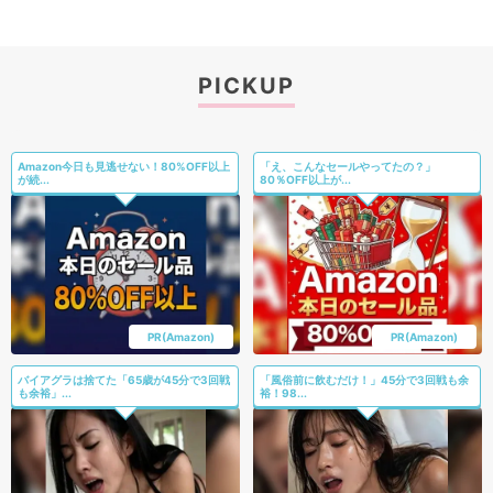
PICKUP
Amazon今日も見逃せない！80%OFF以上
「え、こんなセールやってたの？」
が続...
80％OFF以上が...
PR(Amazon)
PR(Amazon)
バイアグラは捨てた「65歳が45分で3回戦
「風俗前に飲むだけ！」45分で3回戦も余
も余裕」...
裕！98...