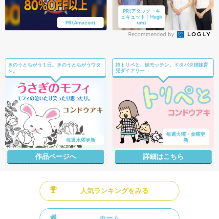
PR(アタック・キ
ュキュット｜Hugk
PR(Amazon)
um)
Recommended by
きのうとちがう１日。きのうとちがうワタ
姉トリペと、妹モッチン。ドタバタ姉妹育
シ。
児ダイアリー
毎週火曜・金曜更
毎週水曜更新
新
作品ページへ
詳細はこちら
人気ランキングをみる
ホーム