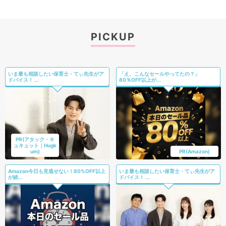
PICKUP
いま最も相談したい保育士・てぃ先生がア
「え、こんなセールやってたの？」
ドバイス！ ...
80％OFF以上が...
PR(アタック・キ
ュキュット｜Hugk
um)
PR(Amazon)
Amazon今日も見逃せない！80%OFF以上
いま最も相談したい保育士・てぃ先生がア
が続...
ドバイス！ ...