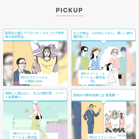
PICKUP
肌再生の源にアプローチ！スキンケア科学
大人の旅は、心のゆとりから。 新しい旅の
者の次田哲也...
選択肢って...
PR(リゾート・ス
PR(エリクシール o
テーション株式会
n 美的.com)
社)
宿探しに迷わない、大人の旅計画。 リゾー
肌悩みの根本改善には“基底膜”！
ト会員権の...
PR(リゾート・ス
テーション株式会
PR(エリクシール o