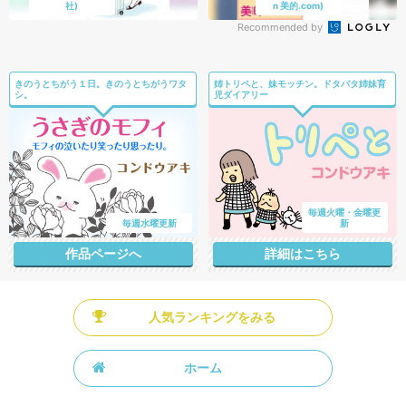
社)
n 美的.com)
Recommended by
きのうとちがう１日。きのうとちがうワタ
姉トリペと、妹モッチン。ドタバタ姉妹育
シ。
児ダイアリー
毎週火曜・金曜更
毎週水曜更新
新
作品ページへ
詳細はこちら
人気ランキングをみる
ホーム