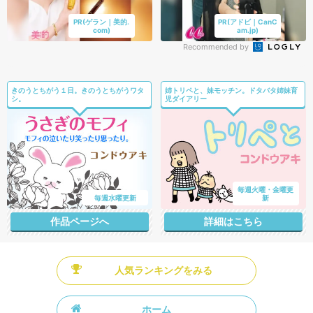
PR(ゲラン｜美的.
PR(アドビ｜CanC
com)
am.jp)
Recommended by
きのうとちがう１日。きのうとちがうワタ
姉トリペと、妹モッチン。ドタバタ姉妹育
シ。
児ダイアリー
毎週火曜・金曜更
毎週水曜更新
新
作品ページへ
詳細はこちら
人気ランキングをみる
ホーム