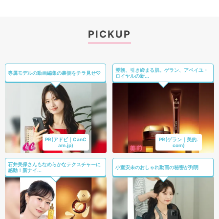
PICKUP
翌朝、引き締まる肌。ゲラン、アベイユ・
専属モデルの動画編集の裏側をチラ見せ♡
ロイヤルの新...
PR(アドビ｜CanC
PR(ゲラン｜美的.
am.jp)
com)
石井美保さんもなめらかなテクスチャーに
小室安未のおしゃれ動画の秘密が判明
感動！新ナイ...