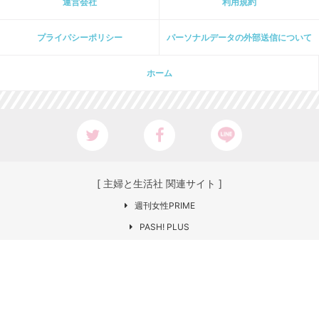
運営会社
利用規約
プライパシーポリシー
パーソナルデータの外部送信について
ホーム
[ 主婦と生活社 関連サイト ]
週刊女性PRIME
PASH! PLUS
ar web
CHANTO
日本×アウトドア【cazual】
Web LEON