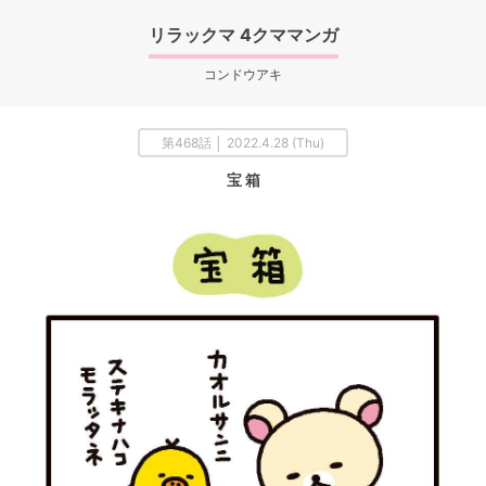
リラックマ 4クママンガ
コンドウアキ
第468話 │ 2022.4.28 (Thu)
宝 箱