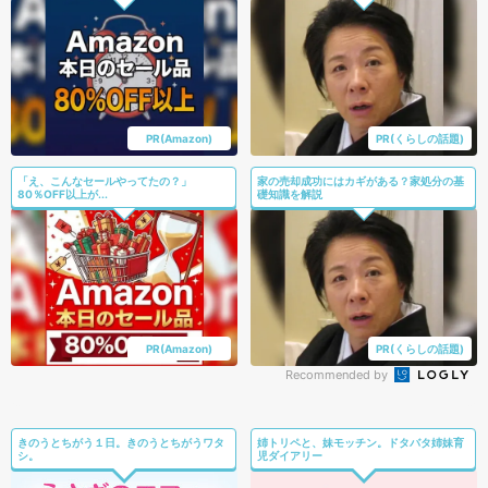
PR(Amazon)
PR(くらしの話題)
「え、こんなセールやってたの？」
家の売却成功にはカギがある？家処分の基
80％OFF以上が...
礎知識を解説
PR(Amazon)
PR(くらしの話題)
Recommended by
きのうとちがう１日。きのうとちがうワタ
姉トリペと、妹モッチン。ドタバタ姉妹育
シ。
児ダイアリー