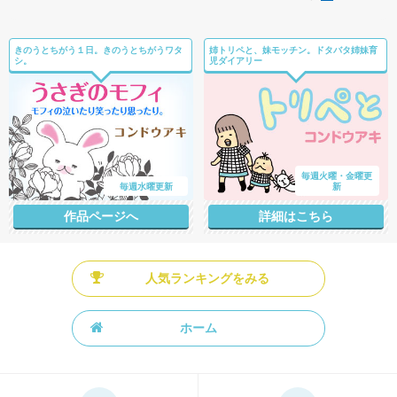
きのうとちがう１日。きのうとちがうワタ
姉トリペと、妹モッチン。ドタバタ姉妹育
シ。
児ダイアリー
毎週火曜・金曜更
毎週水曜更新
新
作品ページへ
詳細はこちら
人気ランキングをみる
ホーム