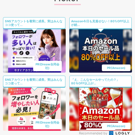
SNSアカウントを着実に成長。実はみんな
Amazon今日も見逃せない！80%OFF以上
ココ使って...
が続...
PR(Dreaw合同会
社)
PR(Amazon)
SNSアカウントを着実に成長。実はみんな
「え、こんなセールやってたの？」
ココ使って...
80％OFF以上が...
PR(Dreaw合同会
社)
PR(Amazon)
Recommended by