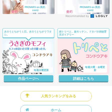
PR(NARS on 美的.
PR(NARS on 美的.
com)
com)
Recommended by
きのうとちがう１日。きのうとちがうワタ
姉トリペと、妹モッチン。ドタバタ姉妹育
シ。
児ダイアリー
毎週火曜・金曜更
毎週水曜更新
新
作品ページへ
詳細はこちら
人気ランキングをみる
ホーム