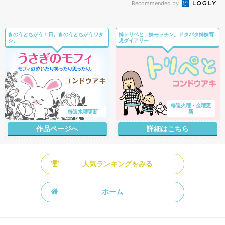
Recommended by
きのうとちがう１日。きのうとちがうワタ
姉トリペと、妹モッチン。ドタバタ姉妹育
シ。
児ダイアリー
毎週火曜・金曜更
毎週水曜更新
新
作品ページへ
詳細はこちら
人気ランキングをみる
ホーム