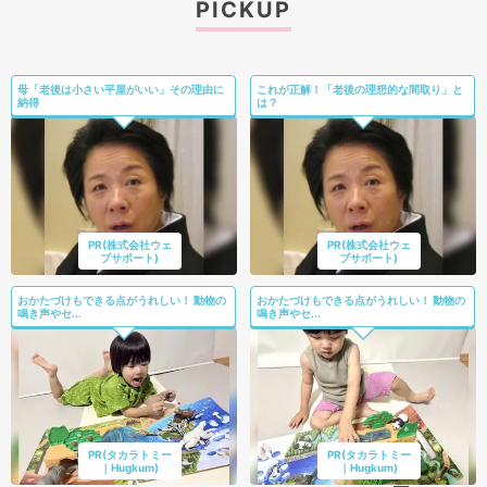
PICKUP
母「老後は小さい平屋がいい」その理由に
これが正解！「老後の理想的な間取り」と
納得
は？
PR(株式会社ウェ
PR(株式会社ウェ
ブサポート)
ブサポート)
おかたづけもできる点がうれしい！ 動物の
おかたづけもできる点がうれしい！ 動物の
鳴き声やセ...
鳴き声やセ...
PR(タカラトミー
PR(タカラトミー
｜Hugkum)
｜Hugkum)