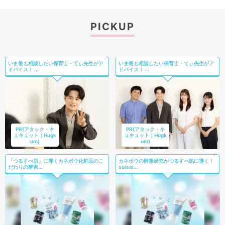
PICKUP
いま最も相談したい保育士・てぃ先生がア
いま最も相談したい保育士・てぃ先生がア
ドバイス！ ...
ドバイス！ ...
PR(アタック・キ
PR(アタック・キ
ュキュット｜Hugk
ュキュット｜Hugk
um)
um)
「つるすべ肌」に導くカネボウ化粧品のこ
カネボウの酵素研究がつるすべ肌に導く！
だわりの酵素...
suisai...