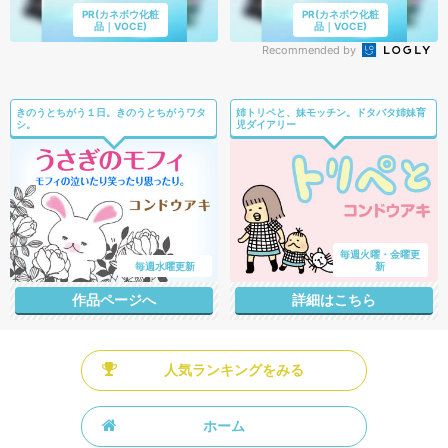
PR(カネボウ化粧
PR(カネボウ化粧
品｜VOCE)
品｜VOCE)
Recommended by
きのうとちがう１日。きのうとちがうワタ
姉トリペと、妹モッチン。ドタバタ姉妹育
シ。
児ダイアリー
毎週火曜・金曜更
毎週水曜更新
新
作品ページへ
詳細はこちら
人気ランキングをみる
ホーム