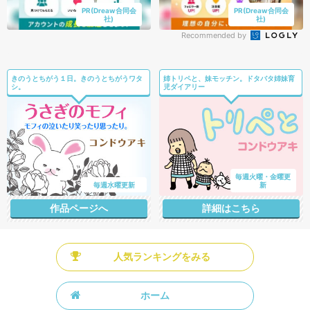
PR(Dreaw合同会
PR(Dreaw合同会
社)
社)
Recommended by
きのうとちがう１日。きのうとちがうワタ
姉トリペと、妹モッチン。ドタバタ姉妹育
シ。
児ダイアリー
毎週火曜・金曜更
毎週水曜更新
新
作品ページへ
詳細はこちら
人気ランキングをみる
ホーム