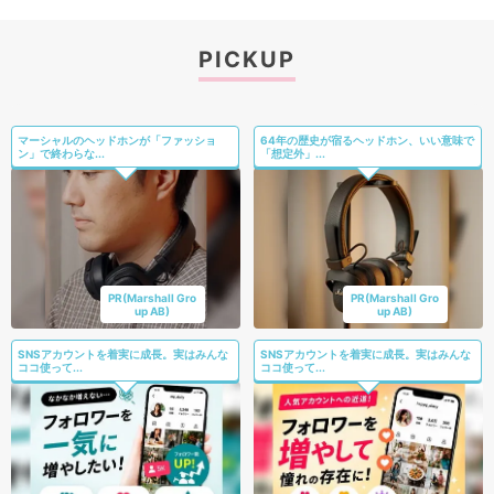
PICKUP
マーシャルのヘッドホンが「ファッショ
64年の歴史が宿るヘッドホン、いい意味で
ン」で終わらな...
「想定外」...
PR(Marshall Gro
PR(Marshall Gro
up AB)
up AB)
SNSアカウントを着実に成長。実はみんな
SNSアカウントを着実に成長。実はみんな
ココ使って...
ココ使って...