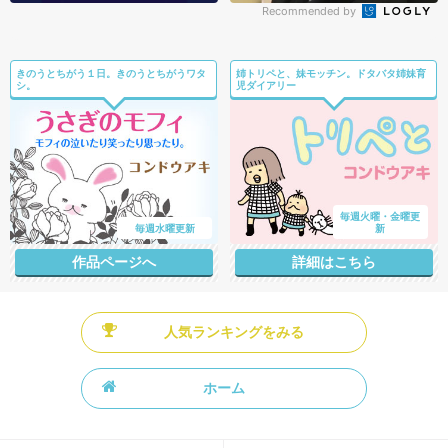
Recommended by
きのうとちがう１日。きのうとちがうワタ
姉トリペと、妹モッチン。ドタバタ姉妹育
シ。
児ダイアリー
毎週火曜・金曜更
毎週水曜更新
新
作品ページへ
詳細はこちら
人気ランキングをみる
ホーム