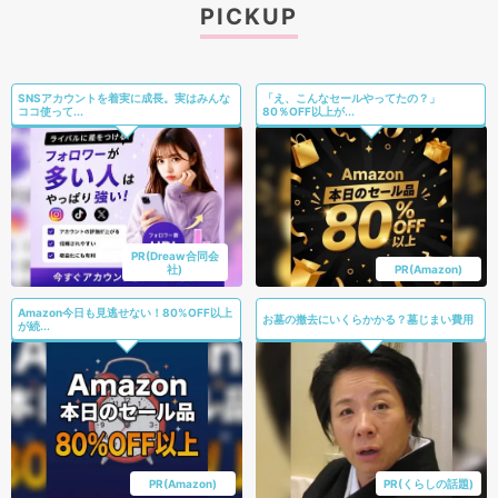
PICKUP
SNSアカウントを着実に成長。実はみんな
「え、こんなセールやってたの？」
ココ使って...
80％OFF以上が...
PR(Dreaw合同会
社)
PR(Amazon)
Amazon今日も見逃せない！80%OFF以上
お墓の撤去にいくらかかる？墓じまい費用
が続...
PR(Amazon)
PR(くらしの話題)