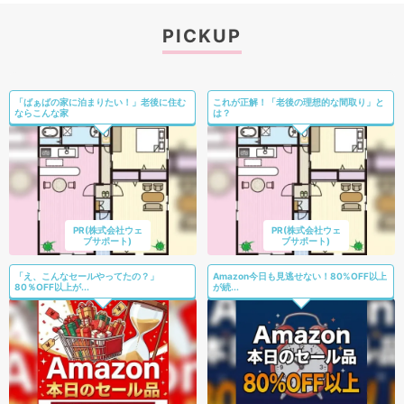
PICKUP
「ばぁばの家に泊まりたい！」老後に住む
これが正解！「老後の理想的な間取り」と
ならこんな家
は？
PR(株式会社ウェ
PR(株式会社ウェ
ブサポート)
ブサポート)
「え、こんなセールやってたの？」
Amazon今日も見逃せない！80%OFF以上
80％OFF以上が...
が続...