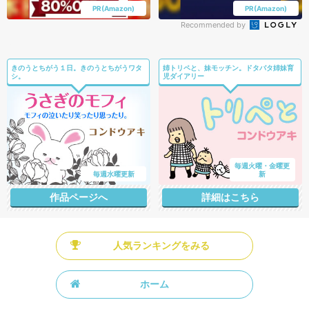
PR(Amazon)
PR(Amazon)
Recommended by
きのうとちがう１日。きのうとちがうワタ
姉トリペと、妹モッチン。ドタバタ姉妹育
シ。
児ダイアリー
毎週火曜・金曜更
毎週水曜更新
新
作品ページへ
詳細はこちら
人気ランキングをみる
ホーム