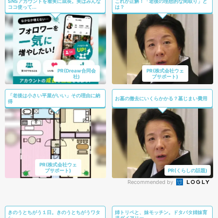
SNSアカウントを着実に成長。実はみんな
これが正解！「老後の理想的な間取り」と
ココ使って...
は？
PR(Dreaw合同会
PR(株式会社ウェ
社)
ブサポート)
「老後は小さい平屋がいい」その理由に納
お墓の撤去にいくらかかる？墓じまい費用
得
PR(株式会社ウェ
ブサポート)
PR(くらしの話題)
Recommended by
きのうとちがう１日。きのうとちがうワタ
姉トリペと、妹モッチン。ドタバタ姉妹育
シ。
児ダイアリー