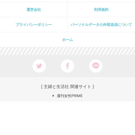
運営会社
利用規約
プライパシーポリシー
パーソナルデータの外部送信について
ホーム
[ 主婦と生活社 関連サイト ]
週刊女性PRIME
PASH! PLUS
ar web
CHANTO
日本×アウトドア【cazual】