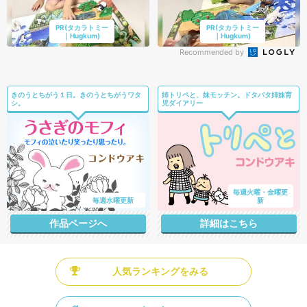
PR(タカラトミー
PR(タカラトミー
｜Hugkum)
｜Hugkum)
Recommended by
きのうとちがう１日。きのうとちがうワタ
姉トリペと、妹モッチン。ドタバタ姉妹育
シ。
児ダイアリー
毎週火曜・金曜更
毎週水曜更新
新
作品ページへ
詳細はこちら
人気ランキングをみる