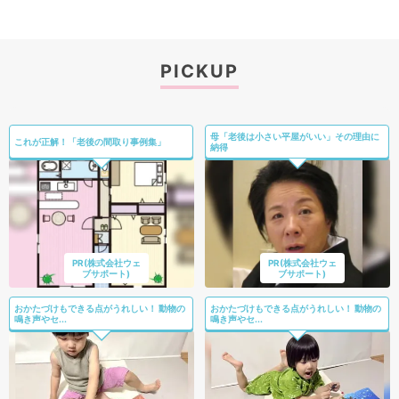
PICKUP
母「老後は小さい平屋がいい」その理由に
これが正解！「老後の間取り事例集」
納得
PR(株式会社ウェ
PR(株式会社ウェ
ブサポート)
ブサポート)
おかたづけもできる点がうれしい！ 動物の
おかたづけもできる点がうれしい！ 動物の
鳴き声やセ...
鳴き声やセ...