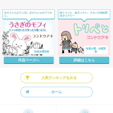
きのうとちがう１日。きのうとちがうワタ
姉トリペと、妹モッチン。ドタバタ姉妹育
シ。
児ダイアリー
毎週火曜・金曜更
毎週水曜更新
新
作品ページへ
詳細はこちら
人気ランキングをみる
ホーム