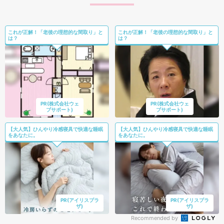
これが正解！「老後の理想的な間取り」と
これが正解！「老後の理想的な間取り」と
は？
は？
PR(株式会社ウェ
PR(株式会社ウェ
ブサポート)
ブサポート)
【大人気】ひんやり冷感寝具で快適な睡眠
【大人気】ひんやり冷感寝具で快適な睡眠
をあなたに。
をあなたに。
PR(アイリスプラ
PR(アイリスプラ
ザ)
ザ)
Recommended by