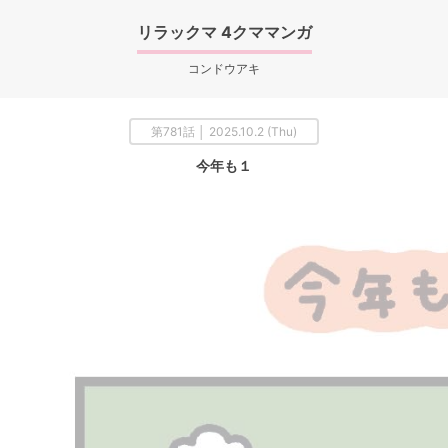
リラックマ 4クママンガ
コンドウアキ
第781話 │ 2025.10.2 (Thu)
今年も１