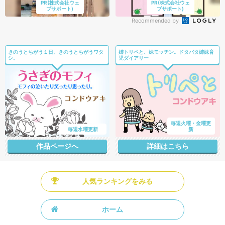
PR(株式会社ウェ
PR(株式会社ウェ
ブサポート)
ブサポート)
Recommended by
きのうとちがう１日。きのうとちがうワタ
姉トリペと、妹モッチン。ドタバタ姉妹育
シ。
児ダイアリー
毎週火曜・金曜更
毎週水曜更新
新
作品ページへ
詳細はこちら
人気ランキングをみる
ホーム