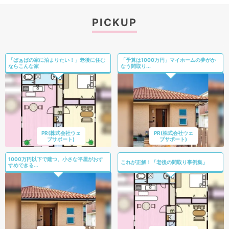
PICKUP
「ばぁばの家に泊まりたい！」老後に住む
「予算は1000万円」マイホームの夢がか
ならこんな家
なう間取り...
PR(株式会社ウェ
PR(株式会社ウェ
ブサポート)
ブサポート)
1000万円以下で建つ、小さな平屋がおす
これが正解！「老後の間取り事例集」
すめできる...