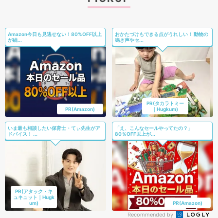
Amazon今日も見逃せない！80%OFF以上
おかたづけもできる点がうれしい！ 動物の
が続...
鳴き声やセ...
PR(タカラトミー
PR(Amazon)
｜Hugkum)
いま最も相談したい保育士・てぃ先生がア
「え、こんなセールやってたの？」
ドバイス！ ...
80％OFF以上が...
PR(アタック・キ
ュキュット｜Hugk
um)
PR(Amazon)
Recommended by