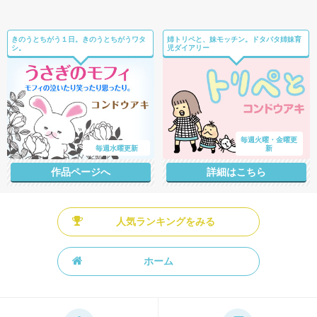
きのうとちがう１日。きのうとちがうワタ
姉トリペと、妹モッチン。ドタバタ姉妹育
シ。
児ダイアリー
毎週火曜・金曜更
毎週水曜更新
新
作品ページへ
詳細はこちら
人気ランキングをみる
ホーム