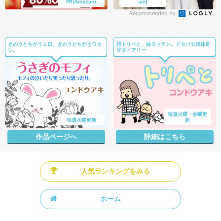
Recommended by
きのうとちがう１日。きのうとちがうワタ
姉トリペと、妹モッチン。ドタバタ姉妹育
シ。
児ダイアリー
毎週火曜・金曜更
毎週水曜更新
新
作品ページへ
詳細はこちら
人気ランキングをみる
ホーム