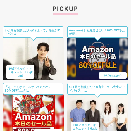
PICKUP
いま最も相談したい保育士・てぃ先生がア
Amazon今日も見逃せない！80%OFF以上
ドバイス！ ...
が続...
PR(アタック・キ
ュキュット｜Hugk
um)
PR(Amazon)
「え、こんなセールやってたの？」
いま最も相談したい保育士・てぃ先生がア
80％OFF以上が...
ドバイス！ ...
PR(アタック・キ
ュキュット｜Hugk
PR(Amazon)
um)