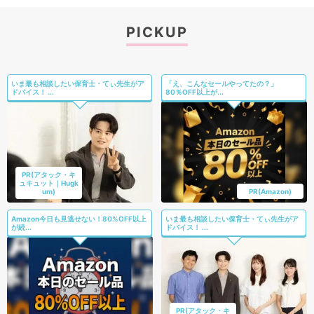
PICKUP
いま最も相談したい保育士・てぃ先生がア
「え、こんなセールやってたの？」
ドバイス！ ...
80％OFF以上が...
PR(アタック・キ
ュキュット｜Hugk
um)
PR(Amazon)
Amazon今日も見逃せない！80%OFF以上
いま最も相談したい保育士・てぃ先生がア
が続...
ドバイス！ ...
PR(アタック・キ