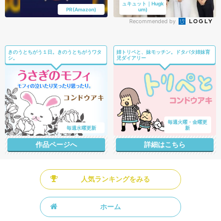
ュキュット｜Hugk
PR(Amazon)
um)
Recommended by
きのうとちがう１日。きのうとちがうワタ
姉トリペと、妹モッチン。ドタバタ姉妹育
シ。
児ダイアリー
毎週火曜・金曜更
毎週水曜更新
新
作品ページへ
詳細はこちら
人気ランキングをみる
ホーム