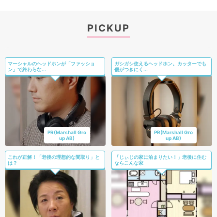
PICKUP
マーシャルのヘッドホンが「ファッショ
ガシガシ使えるヘッドホン。カッターでも
ン」で終わらな...
傷がつきにく...
PR(Marshall Gro
PR(Marshall Gro
up AB)
up AB)
これが正解！「老後の理想的な間取り」と
「じぃじの家に泊まりたい！」老後に住む
は？
ならこんな家