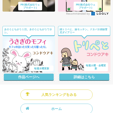
PR(株式会社ウェ
PR(株式会社ウェ
ブサポート)
ブサポート)
Recommended by
きのうとちがう１日。きのうとちがうワタ
姉トリペと、妹モッチン。ドタバタ姉妹育
シ。
児ダイアリー
毎週火曜・金曜更
毎週水曜更新
新
作品ページへ
詳細はこちら
人気ランキングをみる
ホーム