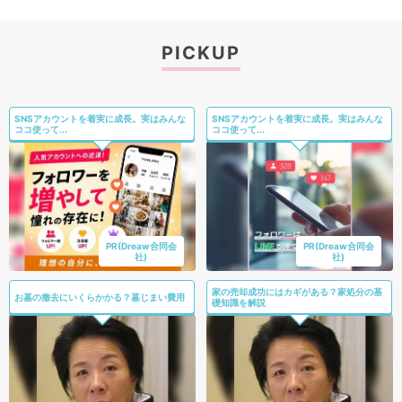
PICKUP
SNSアカウントを着実に成長。実はみんな
SNSアカウントを着実に成長。実はみんな
ココ使って...
ココ使って...
PR(Dreaw合同会
PR(Dreaw合同会
社)
社)
家の売却成功にはカギがある？家処分の基
お墓の撤去にいくらかかる？墓じまい費用
礎知識を解説