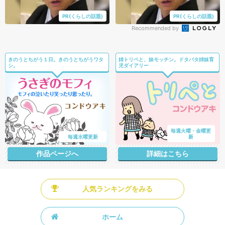
PR(くらしの話題)
PR(くらしの話題)
Recommended by
きのうとちがう１日。きのうとちがうワタ
姉トリペと、妹モッチン。ドタバタ姉妹育
シ。
児ダイアリー
毎週火曜・金曜更
毎週水曜更新
新
作品ページへ
詳細はこちら
人気ランキングをみる
ホーム