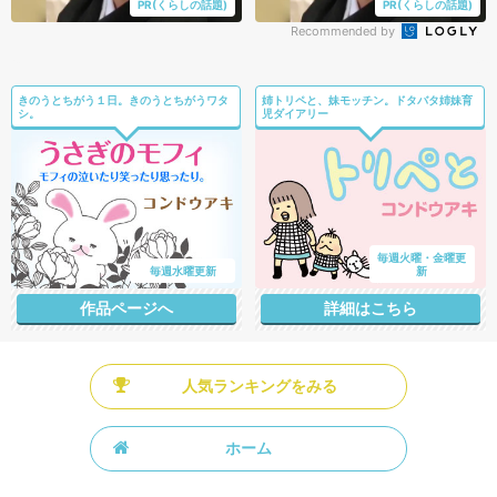
PR(くらしの話題)
PR(くらしの話題)
Recommended by
きのうとちがう１日。きのうとちがうワタ
姉トリペと、妹モッチン。ドタバタ姉妹育
シ。
児ダイアリー
毎週火曜・金曜更
毎週水曜更新
新
作品ページへ
詳細はこちら
人気ランキングをみる
ホーム