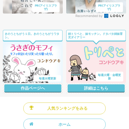
PR(アイリスプラ
PR(アイリスプラ
ザ)
ザ)
Recommended by
きのうとちがう１日。きのうとちがうワタ
姉トリペと、妹モッチン。ドタバタ姉妹育
シ。
児ダイアリー
毎週火曜・金曜更
毎週水曜更新
新
作品ページへ
詳細はこちら
人気ランキングをみる
ホーム