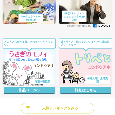
PR(アタック・キ
PR(タカラトミー
ュキュット｜Hugk
｜Hugkum)
um)
Recommended by
きのうとちがう１日。きのうとちがうワタ
姉トリペと、妹モッチン。ドタバタ姉妹育
シ。
児ダイアリー
毎週火曜・金曜更
毎週水曜更新
新
作品ページへ
詳細はこちら
人気ランキングをみる