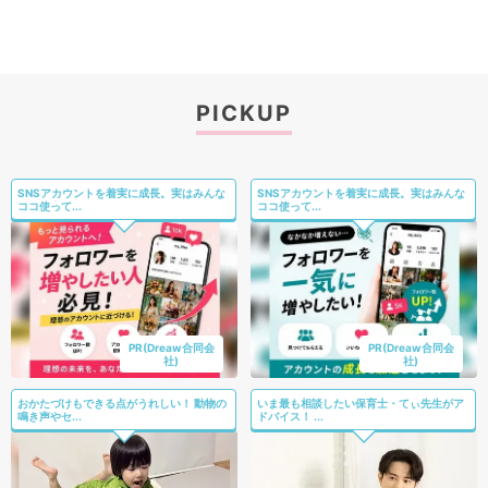
PICKUP
SNSアカウントを着実に成長。実はみんな
SNSアカウントを着実に成長。実はみんな
ココ使って...
ココ使って...
PR(Dreaw合同会
PR(Dreaw合同会
社)
社)
おかたづけもできる点がうれしい！ 動物の
いま最も相談したい保育士・てぃ先生がア
鳴き声やセ...
ドバイス！ ...