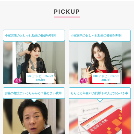
PICKUP
小室安未のおしゃれ動画の秘密が判明
小室安未のおしゃれ動画の秘密が判明
PR(アドビ｜CanC
PR(アドビ｜CanC
am.jp)
am.jp)
お墓の撤去にいくらかかる？墓じまい費用
もらえる年金25万円以下の人が知るべき事