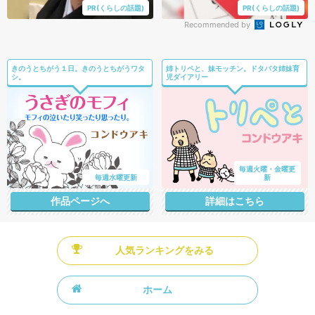
PR(くらしの話題)
PR(くらしの話題)
Recommended by
きのうとちがう１日。きのうとちがうワタ
姉トリペと、妹モッチン。ドタバタ姉妹育
シ。
児ダイアリー
毎週火曜・金曜更
毎週水曜更新
新
作品ページへ
詳細はこちら
人気ランキングをみる
ホーム