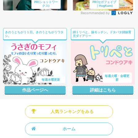
PR(ショットワー
PR(セガフェイブ
クス)
｜HugKum)
Recommended by
きのうとちがう１日。きのうとちがうワタ
姉トリペと、妹モッチン。ドタバタ姉妹育
シ。
児ダイアリー
毎週火曜・金曜更
毎週水曜更新
新
作品ページへ
詳細はこちら
人気ランキングをみる
ホーム