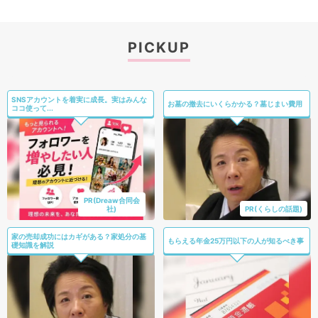
PICKUP
SNSアカウントを着実に成長。実はみんな
お墓の撤去にいくらかかる？墓じまい費用
ココ使って...
PR(Dreaw合同会
社)
PR(くらしの話題)
家の売却成功にはカギがある？家処分の基
もらえる年金25万円以下の人が知るべき事
礎知識を解説