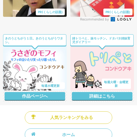
PR(くらしの話題)
PR(くらしの話題)
Recommended by
きのうとちがう１日。きのうとちがうワタ
姉トリペと、妹モッチン。ドタバタ姉妹育
シ。
児ダイアリー
毎週火曜・金曜更
毎週水曜更新
新
作品ページへ
詳細はこちら
人気ランキングをみる
ホーム