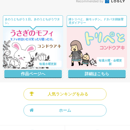
Recommended by
きのうとちがう１日。きのうとちがうワタ
姉トリペと、妹モッチン。ドタバタ姉妹育
シ。
児ダイアリー
毎週火曜・金曜更
毎週水曜更新
新
作品ページへ
詳細はこちら
人気ランキングをみる
ホーム