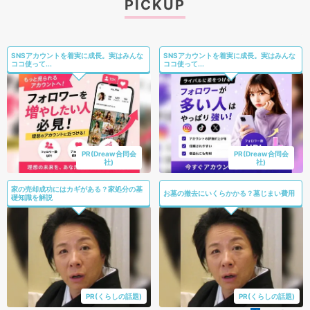
PICKUP
SNSアカウントを着実に成長。実はみんな
SNSアカウントを着実に成長。実はみんな
ココ使って...
ココ使って...
PR(Dreaw合同会
PR(Dreaw合同会
社)
社)
家の売却成功にはカギがある？家処分の基
お墓の撤去にいくらかかる？墓じまい費用
礎知識を解説
PR(くらしの話題)
PR(くらしの話題)