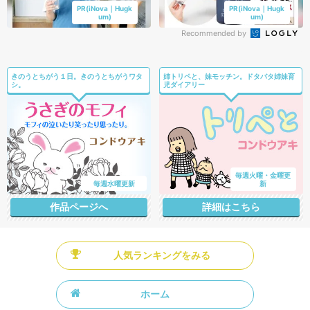
PR(iNova｜Hugk
PR(iNova｜Hugk
um)
um)
Recommended by
きのうとちがう１日。きのうとちがうワタ
姉トリペと、妹モッチン。ドタバタ姉妹育
シ。
児ダイアリー
毎週火曜・金曜更
毎週水曜更新
新
作品ページへ
詳細はこちら
人気ランキングをみる
ホーム