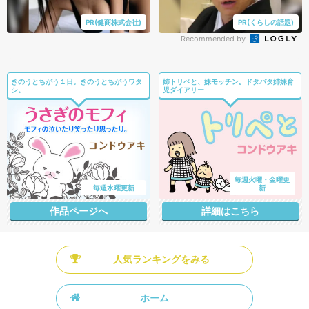
PR(健商株式会社)
PR(くらしの話題)
Recommended by
きのうとちがう１日。きのうとちがうワタ
姉トリペと、妹モッチン。ドタバタ姉妹育
シ。
児ダイアリー
毎週火曜・金曜更
毎週水曜更新
新
作品ページへ
詳細はこちら
人気ランキングをみる
ホーム