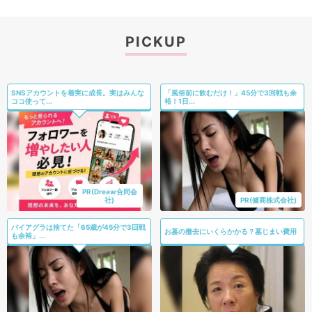
PICKUP
SNSアカウントを着実に成長。実はみんな
「風俗前に飲むだけ！」45分で3回戦も余
ココ使って...
裕！1日...
PR(Dreaw合同会
社)
PR(健商株式会社)
バイアグラは捨てた「65歳が45分で3回戦
お墓の撤去にいくらかかる？墓じまい費用
も余裕」...